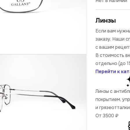
Нет в наличии
Линзы
Если вам нужны
заказу. Наши 
с вашим рецеп
В стоимость в
отдельно (до 1
Перейти к кат
Линзы с антиб
покрытием, уп
и грязеотталк
От 3500
₽