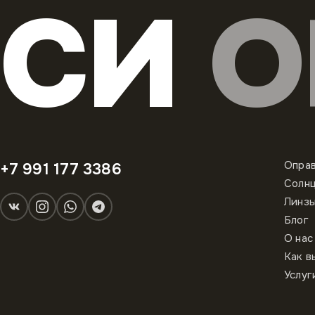
СИ
О
Опра
+7 991 177 3386
Солн
Линз
Блог
О нас
Как в
Услуг