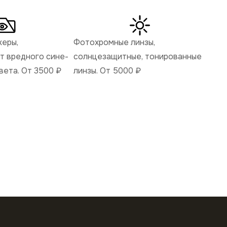
керы,
Фотохромные линзы,
 вредного сине-
солнцезащитные, тонированные
вета. От 3500
₽
линзы. От 5000
₽