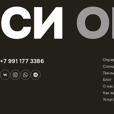
СИ
О
Опра
+7 991 177 3386
Солн
Линз
Блог
О нас
Как в
Услуг