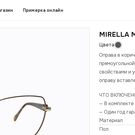
газин
Примерка онлайн
MIRELLA M
Оправа в кори
прямоугольной
свойствами и 
оправу вставл
ЧТО ВКЛЮЧЕН
— В комплекте 
— Один год га
Материал
Пол