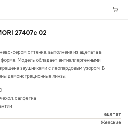
ORI 27407c 02
чнево-сером оттенке, выполнена из ацетата в
 форме. Модель обладает антиаллергенными
украшена заушниками с леопардовым узором. В
ены демонстрационные линзы.
О
чехол, салфетка
рантии
ацетат
Женские