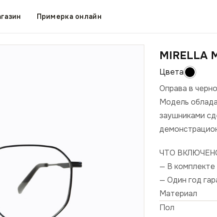
газин
Примерка онлайн
MIRELLA M
Оправа в черно
Модель облада
заушниками сд
демонстрацион
ЧТО ВКЛЮЧЕН
— В комплекте 
— Один год га
Материал
Пол