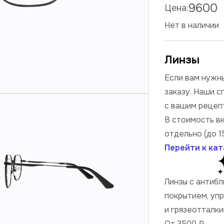
9600
Цена:
Нет в наличии
Линзы
Если вам нужны
заказу. Наши 
с вашим рецеп
В стоимость в
отдельно (до 1
Перейти к кат
Линзы с антиб
покрытием, уп
и грязеотталк
От 3500
₽