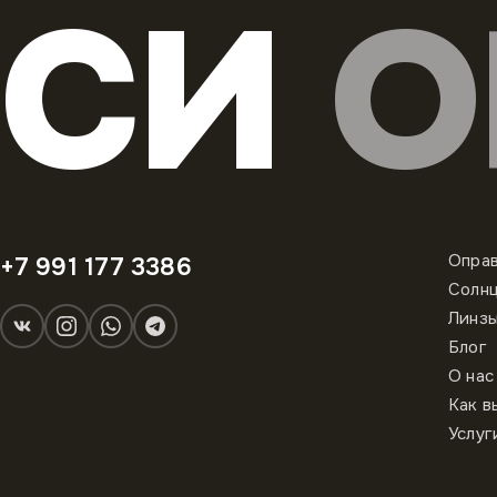
СИ
О
Опра
+7 991 177 3386
Солн
Линз
Блог
О нас
Как в
Услуг