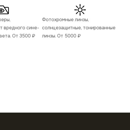
керы,
Фотохромные линзы,
 вредного сине-
солнцезащитные, тонированные
вета. От 3500
₽
линзы. От 5000
₽