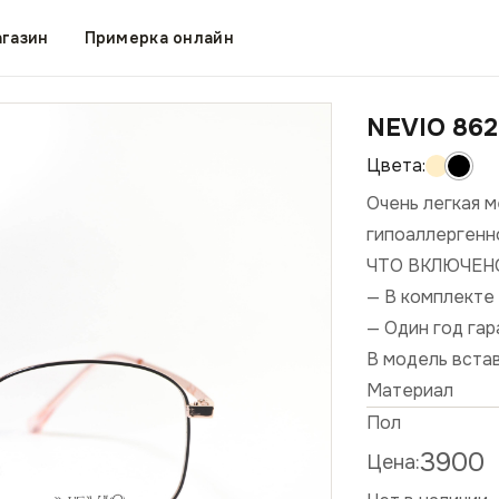
газин
Примерка онлайн
NEVIO 86
Очень легкая м
гипоаллергенн
ЧТО ВКЛЮЧЕН
— В комплекте 
— Один год га
В модель вста
Материал
Пол
3900
Цена: