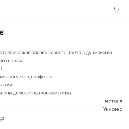
26
еталлическая оправа черного цвета с душками из
ого сплава.
О
мягкий чехол, салфетка
рантии
влены демонстрационные линзы.
металл
Унисекс
₽