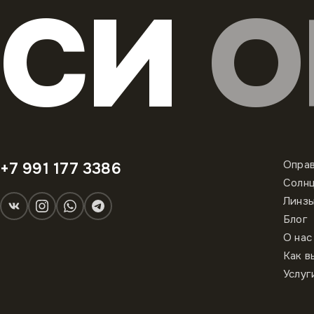
СИ
О
Опра
+7 991 177 3386
Солн
Линз
Блог
О нас
Как в
Услуг