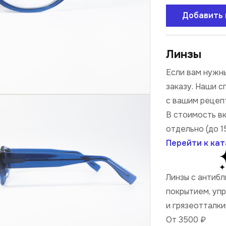
Добавить 
Линзы
Если вам нужны
заказу. Наши 
с вашим рецеп
В стоимость в
отдельно (до 1
Перейти к кат
Линзы с антиб
покрытием, уп
и грязеотталк
От 3500
₽