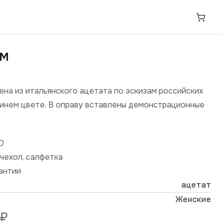
OM
ена из итальянского ацетата по эскизам российских
синем цвете. В оправу вставлены демонстрационные
О
чехол, салфетка
рантии
ацетат
Женские
₽