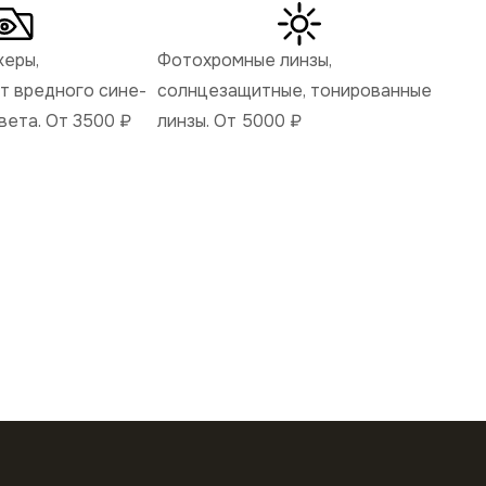
керы,
Фотохромные линзы,
 вредного сине-
солнцезащитные, тонированные
вета. От 3500
₽
линзы. От 5000
₽