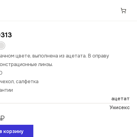
313
ачном цвете, выполнена из ацетата. В оправу
онстрационные линзы.
О
чехол, салфетка
рантии
ацетат
Унисекс
₽
в корзину