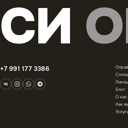
СИ
О
Опра
+7 991 177 3386
Солн
Линз
Блог
О нас
Как в
Услуг