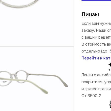
Линзы
Если вам нужны
заказу. Наши 
с вашим рецеп
В стоимость в
отдельно (до 1
Перейти к кат
Линзы с антиб
покрытием, уп
и грязеотталк
От 3500
₽