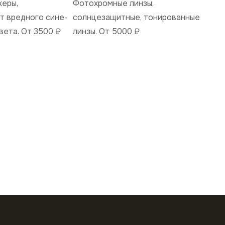
керы,
Фотохромные линзы,
 вредного сине-
солнцезащитные, тонированные
вета. От 3500
₽
линзы. От 5000
₽