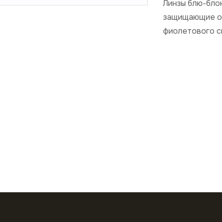
Линзы блю-бло
защищающие от
фиолетового с