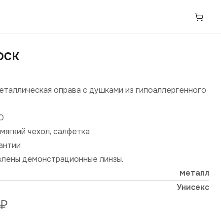
OCK
металлическая оправа с душками из гипоаллергенного
О
мягкий чехол, салфетка
рантии
влены демонстрационные линзы.
металл
Унисекс
₽