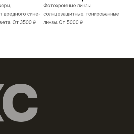
керы,
Фотохромные линзы,
 вредного сине-
солнцезащитные, тонированные
вета. От 3500
₽
линзы. От 5000
₽
КС