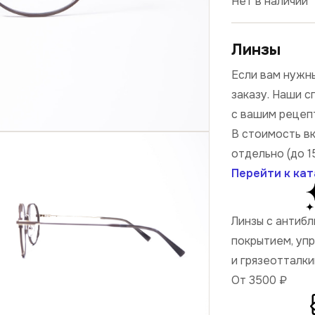
Нет в наличии
Линзы
Если вам нужны
заказу. Наши 
с вашим рецеп
В стоимость в
отдельно (до 1
Перейти к кат
Линзы с антиб
покрытием, уп
и грязеотталк
От 3500
₽