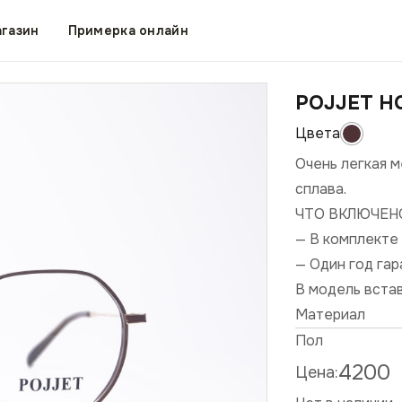
газин
Примерка онлайн
POJJET H
Очень легкая 
сплава.
ЧТО ВКЛЮЧЕН
— В комплекте 
— Один год га
В модель вста
Материал
Пол
4200
Цена: