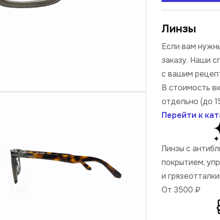
Линзы
Если вам нужны
заказу. Наши 
с вашим рецеп
В стоимость в
отдельно (до 1
Перейти к кат
Линзы с антиб
покрытием, уп
и грязеотталк
От 3500
₽