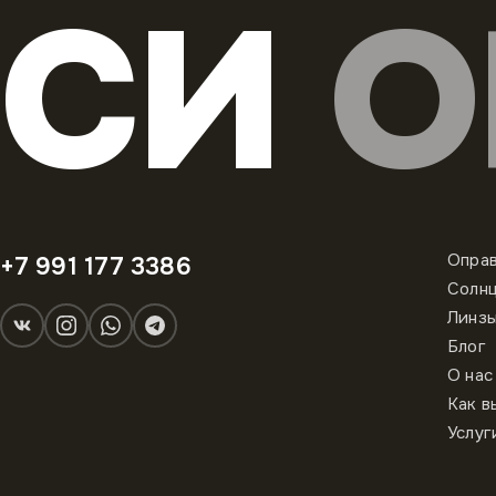
СИ
О
Опра
+7 991 177 3386
Солн
Линз
Блог
О нас
Как в
Услуг