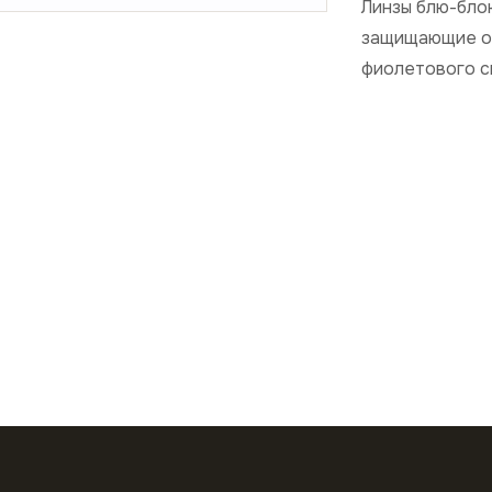
Линзы блю-бло
защищающие от
фиолетового с