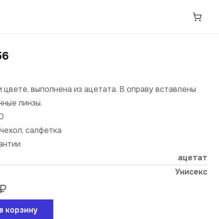
56
 цвете, выполнена из ацетата. В оправу вставлены
ные линзы.
О
чехол, салфетка
рантии
ацетат
Унисекс
₽
в корзину