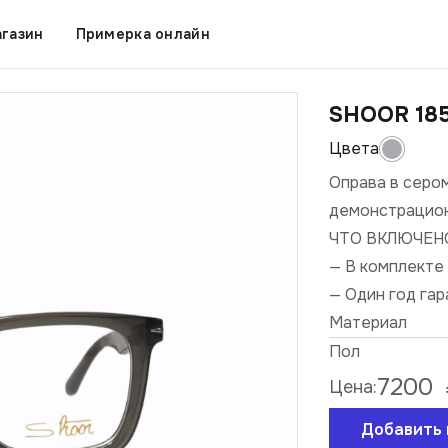
газин
Примерка онлайн
SHOOR 18
Оправа в сером
демонстрацион
ЧТО ВКЛЮЧЕН
— В комплекте 
— Один год га
Материал
Пол
7200
Цена:
Добавить 