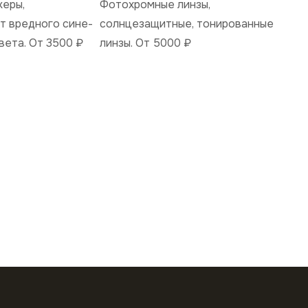
керы,
Фотохромные линзы,
 вредного сине-
солнцезащитные, тонированные
вета. От 3500
₽
линзы. От 5000
₽