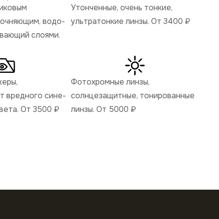
ликовым
Утонченные, очень тонкие,
рочняющим, водо-
ультратонкие линзы. От 3400
₽
ивающий слоями.
керы,
Фотохромные линзы,
 вредного сине-
солнцезащитные, тонированные
вета. От 3500
₽
линзы. От 5000
₽