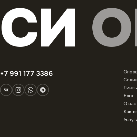
СИ
О
Опра
+7 991 177 3386
Солн
Линз
Блог
О нас
Как в
Услуг