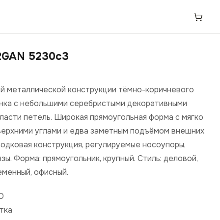
GAN 5230c3
ой металлической конструкции тёмно-коричневого
нка с небольшими серебристыми декоративными
ласти петель. Широкая прямоугольная форма с мягко
верхними углами и едва заметным подъёмом внешних
бодковая конструкция, регулируемые носоупоры,
зы. Форма: прямоугольник, крупный. Стиль: деловой,
еменный, офисный.
О
етка