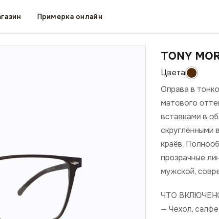
газин
Примерка онлайн
TONY MOR
Оправа в тонк
матового отте
вставками в об
скруглёнными 
краёв. Полноо
прозрачные лин
мужской, совр
ЧТО ВКЛЮЧЕН
— Чехол, салф