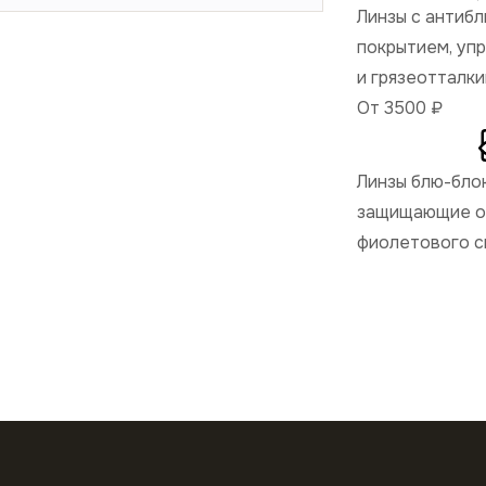
Линзы с антиб
покрытием, уп
и грязеотталк
От 3500
₽
Линзы блю-бло
защищающие от
фиолетового с