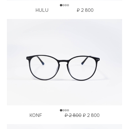
HULU
₽
2 800
KONF
₽
2 800
₽
2 800