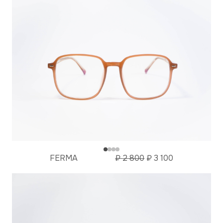
FERMA
₽
2 800
₽
3 100