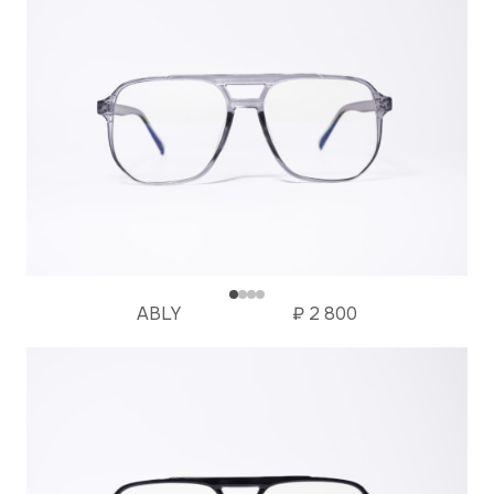
ABLY
₽
2 800