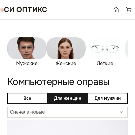
СИ ОПТИКС
Мужские
Женские
Лёгкие
Бе
Компьютерные оправы
Все
Для женщин
Для мужчин
Сначала новые