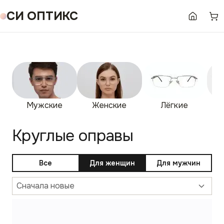
СИ ОПТИКС
Мужские
Женские
Лёгкие
Бе
Круглые оправы
Все
Для женщин
Для мужчин
Сначала новые