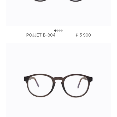
POJJET B-804
₽
5 900