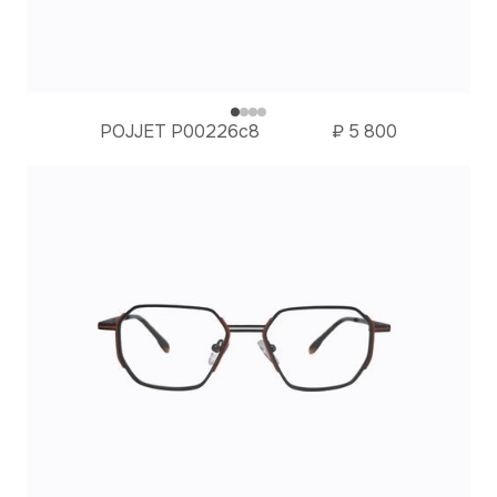
POJJET P00226с8
₽
5 800