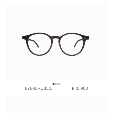
EYEREPUBLIC
₽
10 900