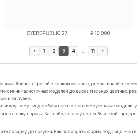
EYEREPUBLIC 27
₽
10 900
‹
›
1
2
3
4
...
11
енщина бывает строгой в тонком металле, романтичной в форме
гких минималистичных моделей до выразительных цветных, раз
ии и за рубеж.
ля: круглому лицу добавят чёткости прямоугольные модели, уг
я к оттенку оправы. Как собрать пару под себя и свой гардеро
ите посадку до покупки. Как подобрать форму под лицо — в г