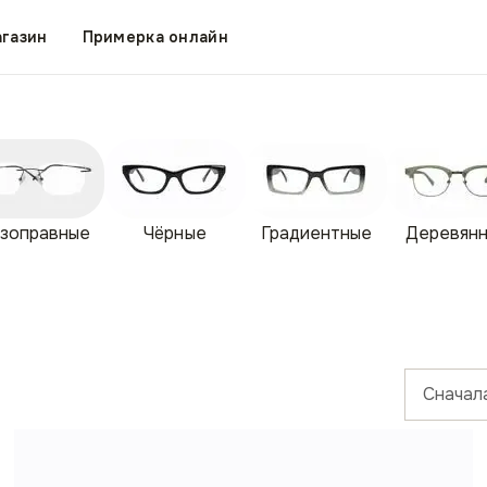
газин
Примерка онлайн
зоправные
Чёрные
Градиентные
Деревян
Сначал