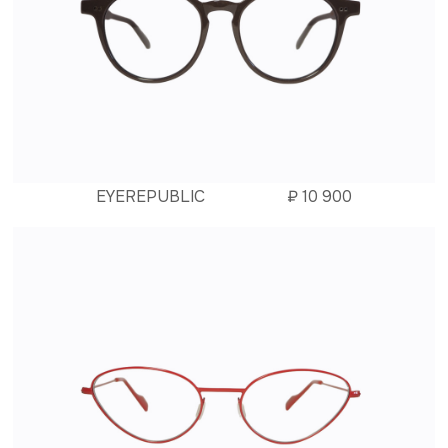
EYEREPUBLIC
₽
10 900