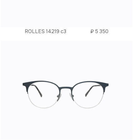
ROLLES 14219 c3
₽
5 350