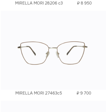
MIRELLA MORI 28206 c3
₽
8 950
MIRELLA MORI 27463c5
₽
9 700