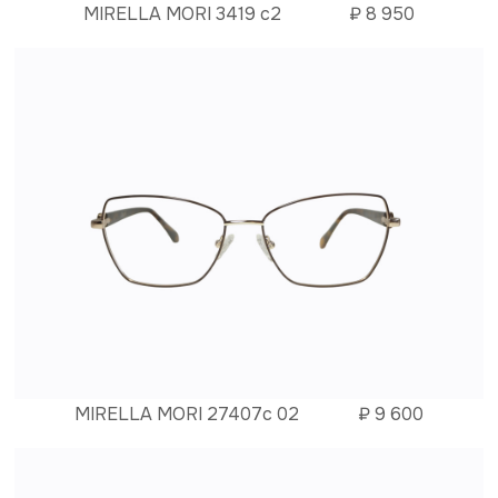
MIRELLA MORI 3419 c2
₽
8 950
MIRELLA MORI 27407c 02
₽
9 600