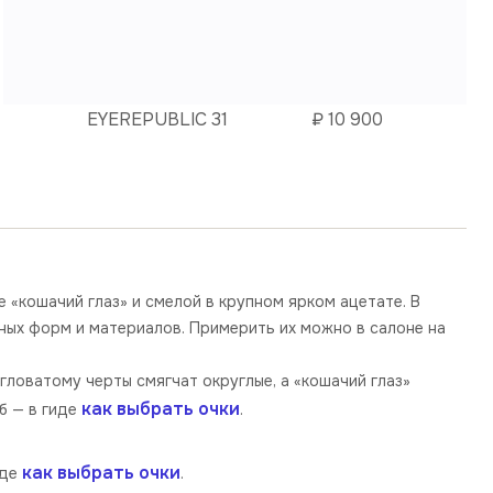
EYEREPUBLIC 31
₽
10 900
 «кошачий глаз» и смелой в крупном ярком ацетате. В
ных форм и материалов. Примерить их можно в салоне на
ловатому черты смягчат округлые, а «кошачий глаз»
как выбрать очки
б — в гиде
.
как выбрать очки
иде
.