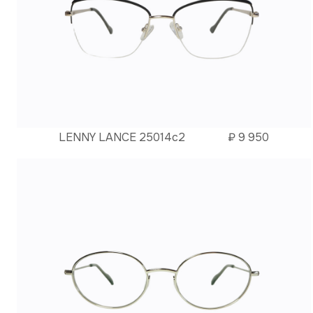
LENNY LANCE 25014c2
₽
9 950