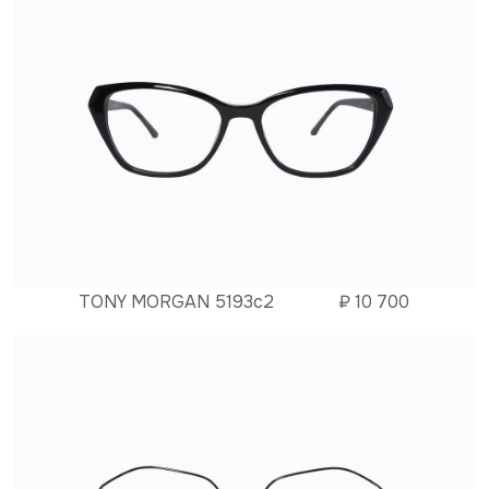
TONY MORGAN 5193с2
₽
10 700