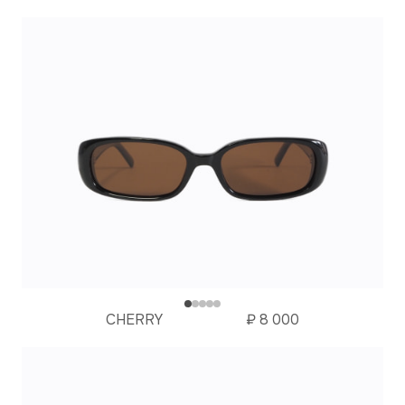
CHERRY
₽
8 000