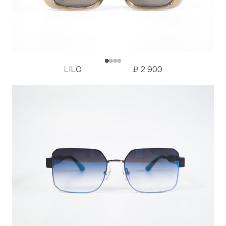
LILO
₽
2 900