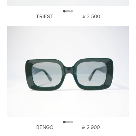
TRIEST
₽
3 500
BENGO
₽
2 900