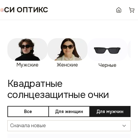
СИ ОПТИКС
Мужские
Женские
Гр
Черные
Квадратные
солнцезащитные очки
Все
Для женщин
Для мужчин
Сначала новые