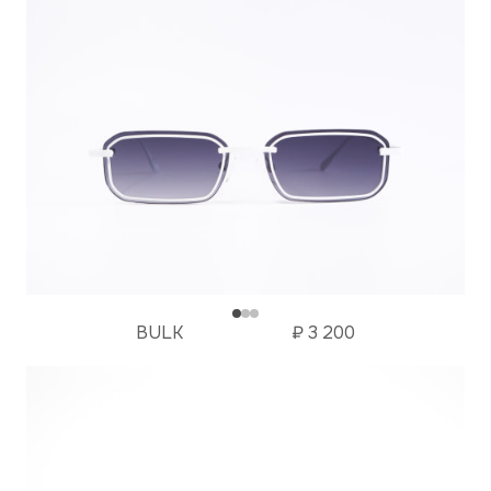
BULK
₽
3 200