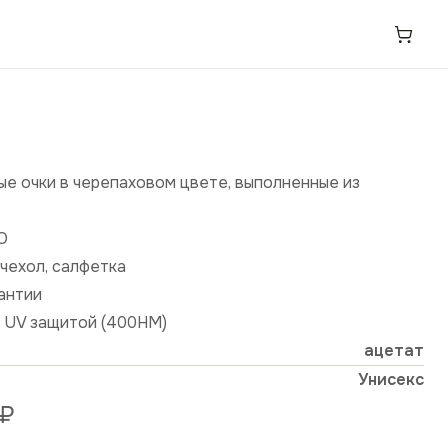
е очки в черепаховом цвете, выполненные из
О
чехол, салфетка
рантии
й UV защитой (400HM)
ацетат
Унисекс
₽