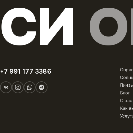
СИ
О
Опра
+7 991 177 3386
Солн
Линз
Блог
О нас
Как в
Услуг