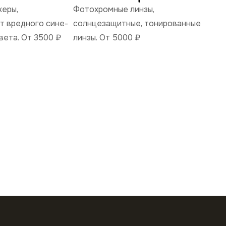
керы,
Фотохромные линзы,
 вредного сине-
солнцезащитные, тонированные
вета. От 3500
₽
линзы. От 5000
₽