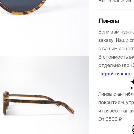
Нет в наличии
Линзы
Если вам нужны
заказу. Наши 
с вашим рецеп
В стоимость в
отдельно (до 1
Перейти к кат
Линзы с антиб
покрытием, уп
и грязеотталк
От 3500
₽