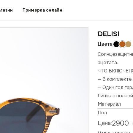
газин
Примерка онлайн
DELISI
Солнцезащитны
ацетата.
ЧТО ВКЛЮЧЕН
— В комплекте 
— Один год га
Линзы с полно
Материал
Пол
2900
Цена: