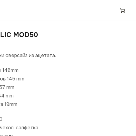
LIC MOD50
и оверсайз из ацетата.
ы 148mm
ов 145 mm
 57 mm
44 mm
ка 19mm
О
чехол, салфетка