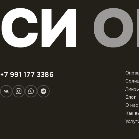
СИ
О
Опра
+7 991 177 3386
Солн
Линз
Блог
О нас
Как в
Услуг