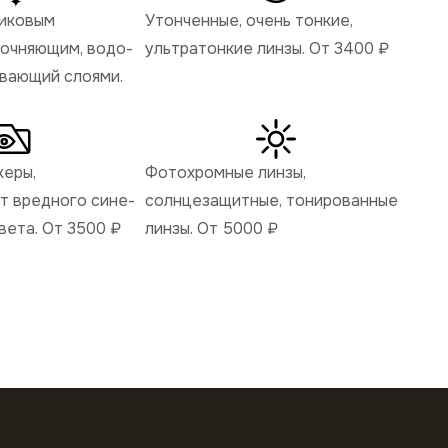
ликовым
Утонченные, очень тонкие,
рочняющим, водо-
ультратонкие линзы. От 3400
₽
ивающий слоями.
керы,
Фотохромные линзы,
 вредного сине-
солнцезащитные, тонированные
вета. От 3500
₽
линзы. От 5000
₽