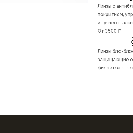
Линзы с антиб
покрытием, уп
и грязеотталк
От 3500
₽
Линзы блю-бло
защищающие от
фиолетового с