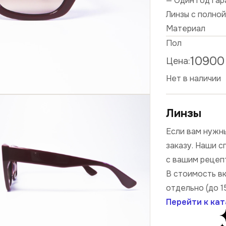
— Один год га
Линзы с полно
Материал
Пол
10900
Цена:
Нет в наличии
Линзы
Если вам нужны
заказу. Наши 
с вашим рецеп
В стоимость в
отдельно (до 1
Перейти к кат