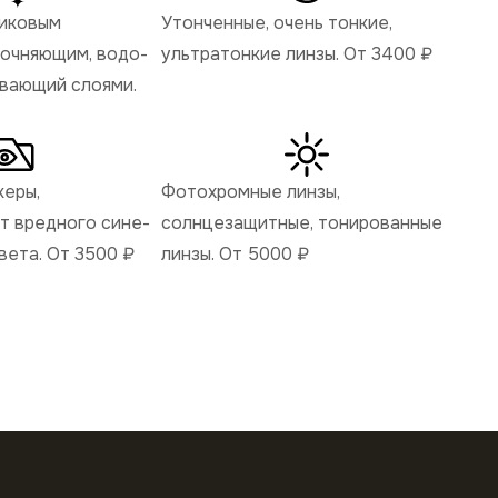
ликовым
Утонченные, очень тонкие,
рочняющим, водо-
ультратонкие линзы. От 3400
₽
ивающий слоями.
керы,
Фотохромные линзы,
 вредного сине-
солнцезащитные, тонированные
вета. От 3500
₽
линзы. От 5000
₽