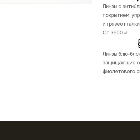
Линзы с антиб
покрытием, уп
и грязеотталк
От 3500
₽
Линзы блю-бло
защищающие от
фиолетового с