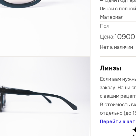
— Один год га
Линзы с полно
Материал
Пол
10900
Цена:
Нет в наличии
Линзы
Если вам нужны
заказу. Наши 
с вашим рецеп
В стоимость в
отдельно (до 1
Перейти к кат