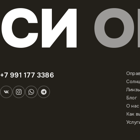
СИ
О
Опра
+7 991 177 3386
Солн
Линз
Блог
О нас
Как в
Услуг