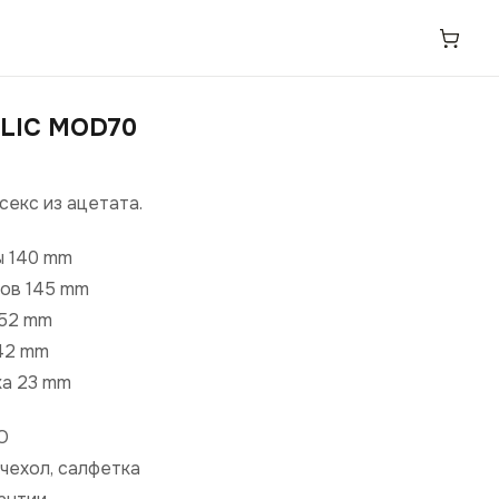
LIC MOD70
секс из ацетата.
ы 140 mm
ов 145 mm
 52 mm
42 mm
ка 23 mm
О
чехол, салфетка