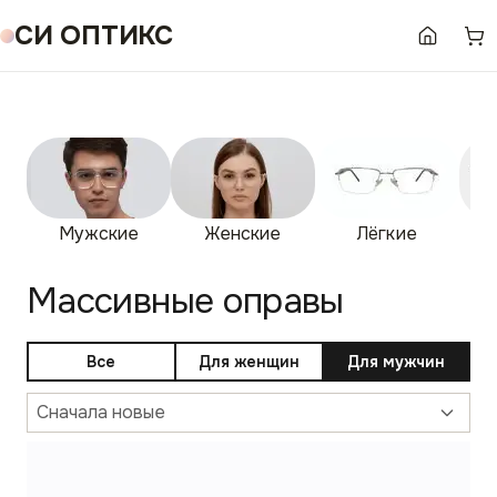
СИ ОПТИКС
Мужские
Женские
Лёгкие
Бе
Массивные оправы
Все
Для женщин
Для мужчин
Сначала новые