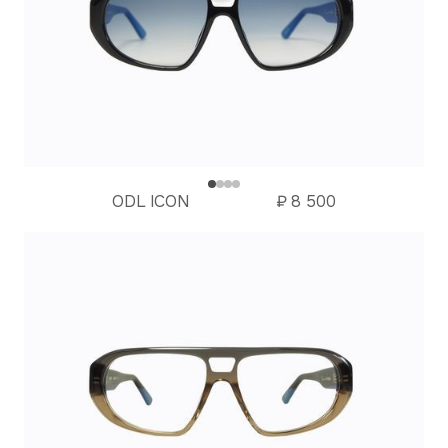
ODL ICON
₽
8 500