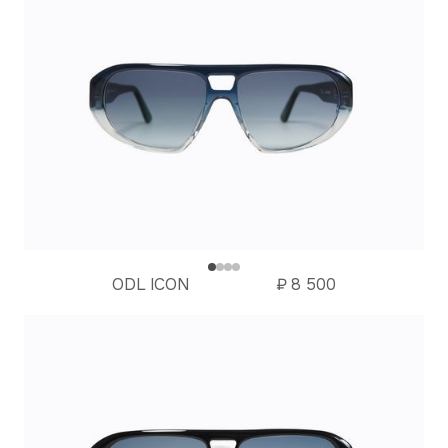
ODL ICON
₽
8 500