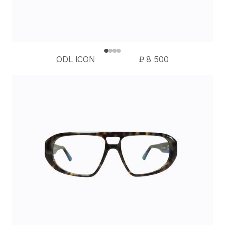
ODL ICON
₽
8 500