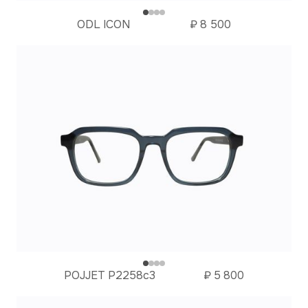
ODL ICON
₽
8 500
POJJET P2258с3
₽
5 800