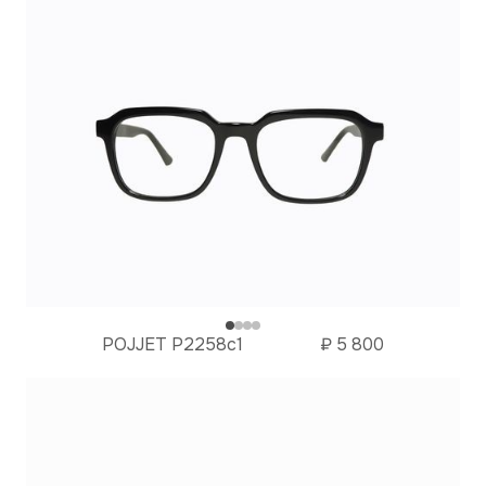
POJJET P2258с1
₽
5 800