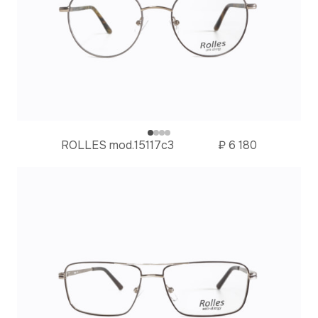
ROLLES mod.15117c3
₽
6 180