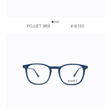
POJJET 989
₽
8 150