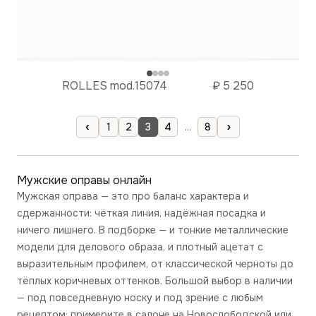
ROLLES mod.15074
₽
5 250
‹
›
1
2
3
4
...
8
Мужские оправы
онлайн
Мужская оправа — это про баланс характера и
сдержанности: чёткая линия, надёжная посадка и
ничего лишнего. В подборке — и тонкие металлические
модели для делового образа, и плотный ацетат с
выразительным профилем, от классической черноты до
тёплых коричневых оттенков. Большой выбор в наличии
— под повседневную носку и под зрение с любым
рецептом; примерите в салоне на Новослободской или