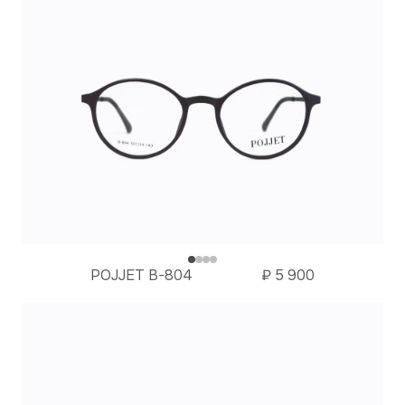
POJJET B-804
₽
5 900