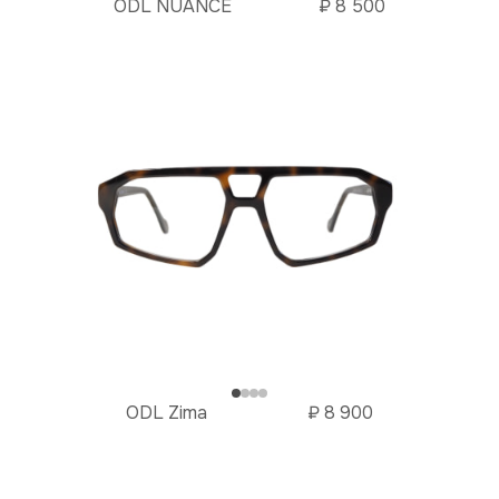
ODL NUANCE
₽
8 500
ODL Zima
₽
8 900