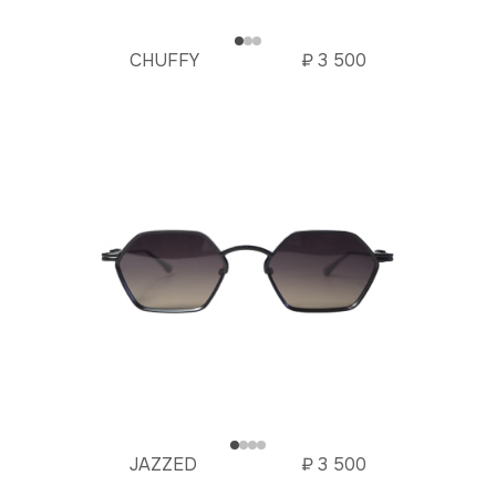
CHUFFY
₽
3 500
JAZZED
₽
3 500