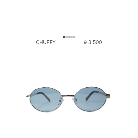
CHUFFY
₽
3 500