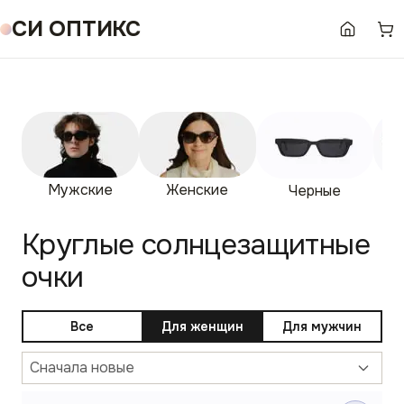
СИ ОПТИКС
Мужские
Женские
Гр
Черные
Круглые солнцезащитные
очки
Все
Для женщин
Для мужчин
Сначала новые