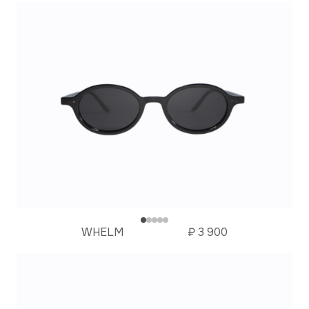
WHELM
₽
3 900