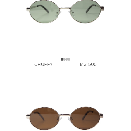
CHUFFY
₽
3 500