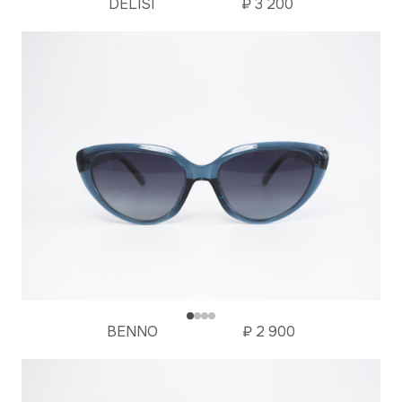
DELISI
₽
3 200
BENNO
₽
2 900