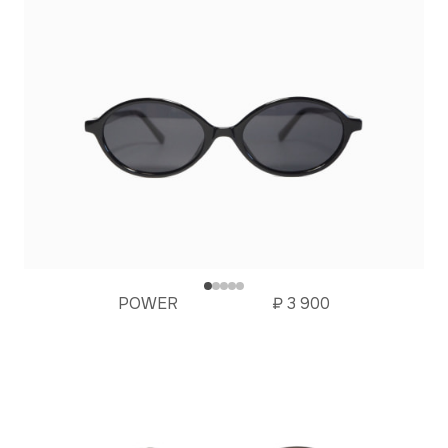
POWER
₽
3 900