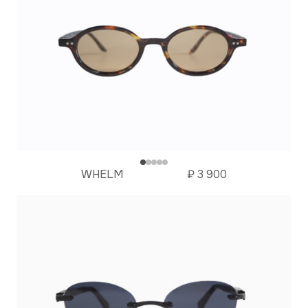
WHELM
₽
3 900