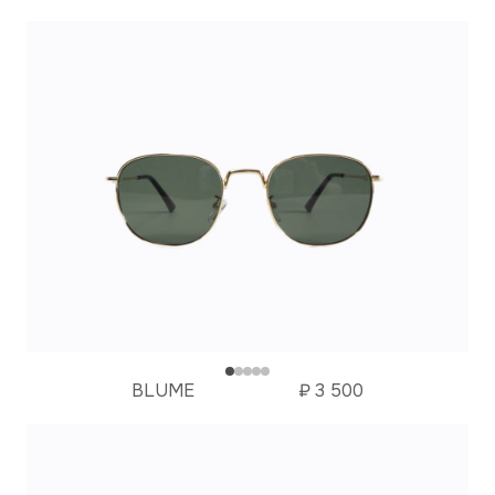
BLUME
₽
3 500