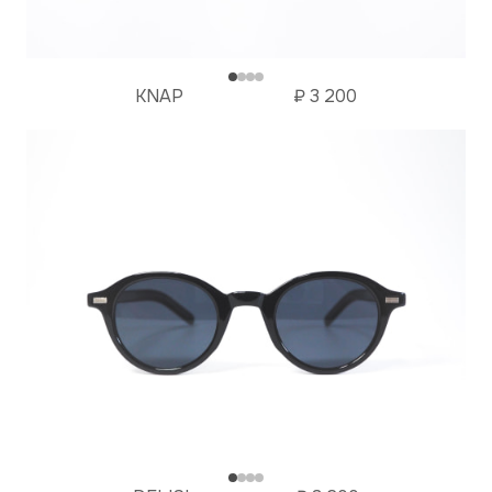
KNAP
₽
3 200