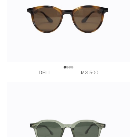
DELI
₽
3 500