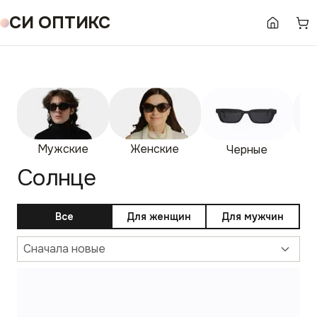
СИ ОПТИКС
Мужские
Женские
Гр
Черные
Солнце
Все
Для женщин
Для мужчин
Сначала новые