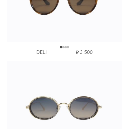
DELI
₽
3 500