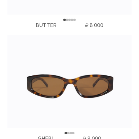
BUTTER
₽
8 000
GHEBI
₽
8 000