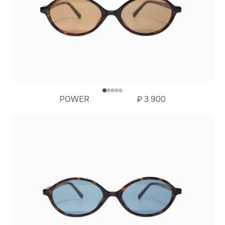
POWER
₽
3 900