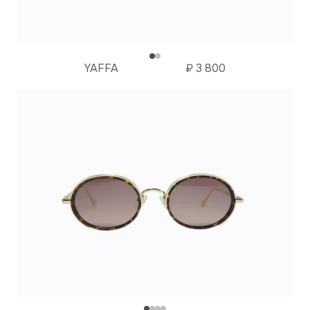
YAFFA
₽
3 800