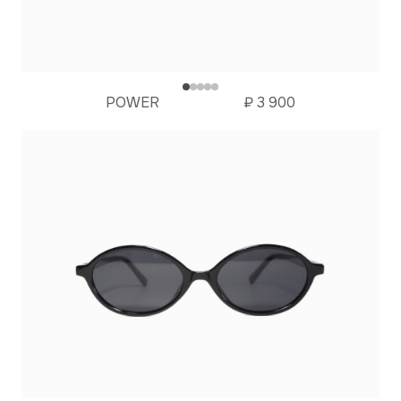
POWER
₽
3 900