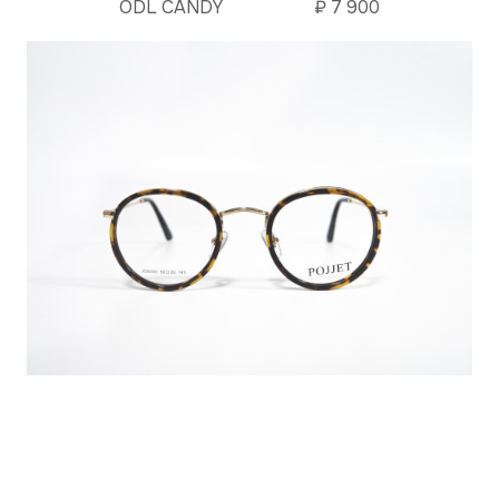
ODL CANDY
₽
7 900