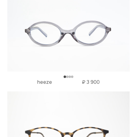
heeze
₽
3 900