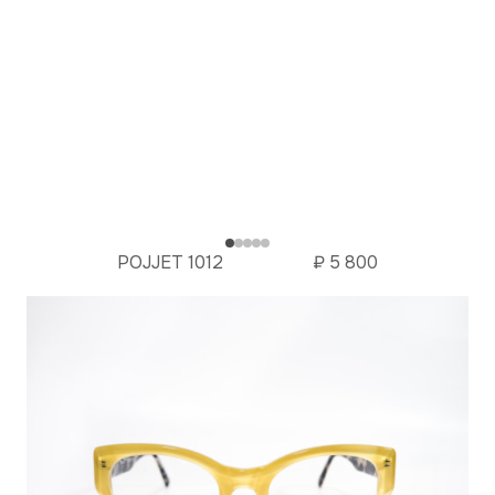
POJJET 1012
₽
5 800