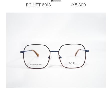
POJJET 6918
₽
5 800