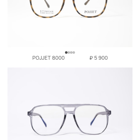
POJJET 8000
₽
5 900