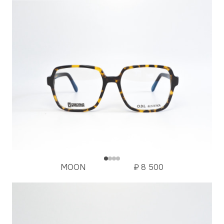
MOON
₽
8 500