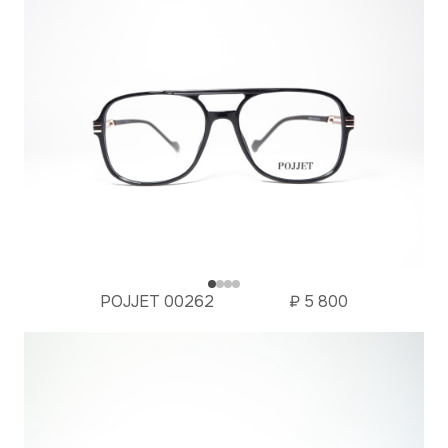
POJJET 00262
₽
5 800